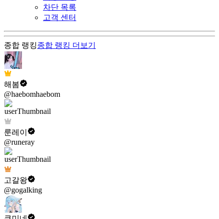
차단 목록
고객 센터
종합 랭킹
종합 랭킹
더보기
해봄
@haebomhaebom
룬레이
@runeray
고갈왕
@gogalking
쿠미네