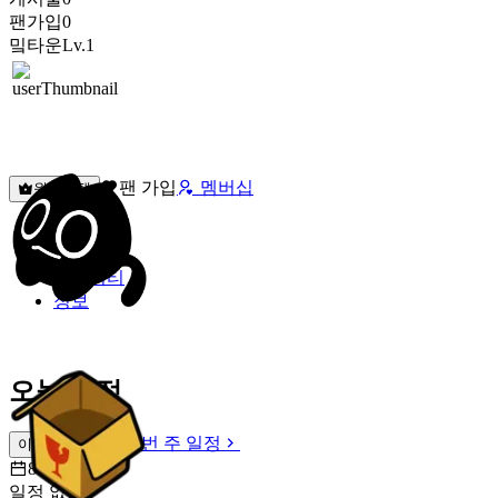
팬가입
0
밐타운
Lv.1
팬 가입
멤버십
원픽선택
밐타운
피드
커뮤니티
정보
오늘 일정
이번 주 일정
이번 주 일정
8월 8일 [토]
일정 없음