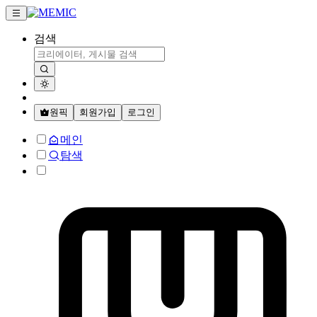
검색
원픽
회원가입
로그인
메인
탐색