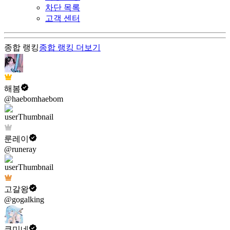
차단 목록
고객 센터
종합 랭킹
종합 랭킹
더보기
해봄
@haebomhaebom
룬레이
@runeray
고갈왕
@gogalking
쿠미네