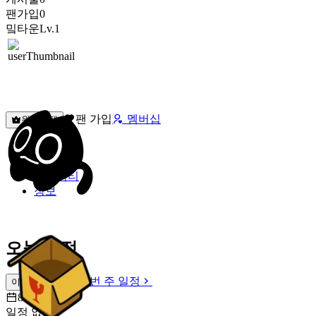
팬가입
0
밐타운
Lv.1
팬 가입
멤버십
원픽선택
밐타운
피드
커뮤니티
정보
오늘 일정
이번 주 일정
이번 주 일정
8월 7일 [금]
일정 없음