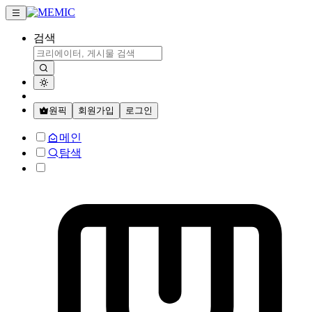
검색
원픽
회원가입
로그인
메인
탐색