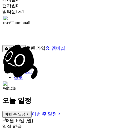
팬가입
0
밐타운
Lv.1
팬 가입
멤버십
원픽선택
밐타운
피드
커뮤니티
정보
오늘 일정
이번 주 일정
이번 주 일정
8월 10일 [월]
일정 없음