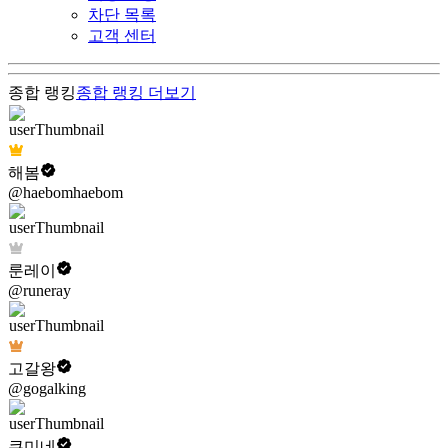
차단 목록
고객 센터
종합 랭킹
종합 랭킹
더보기
해봄
@haebomhaebom
룬레이
@runeray
고갈왕
@gogalking
쿠미네