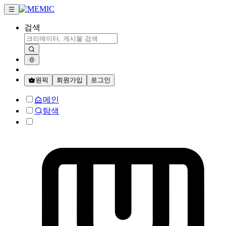
검색
원픽
회원가입
로그인
메인
탐색