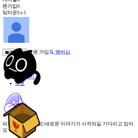
팬가입
0
밐타운
Lv.1
팬 가입
멤버십
원픽선택
밐타운
피드
커뮤니티
정보
피드가 비어있어요!
새로운 이야기가 시작되길 기다리고 있어
요 🌟