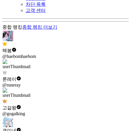
차단 목록
고객 센터
종합 랭킹
종합 랭킹
더보기
해봄
@haebomhaebom
룬레이
@runeray
고갈왕
@gogalking
쿠미네