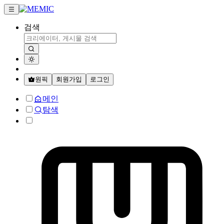
검색
원픽
회원가입
로그인
메인
탐색