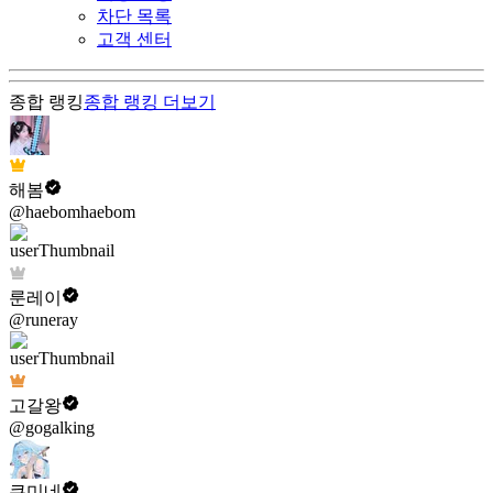
차단 목록
고객 센터
종합 랭킹
종합 랭킹
더보기
해봄
@haebomhaebom
룬레이
@runeray
고갈왕
@gogalking
쿠미네