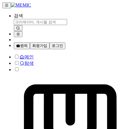
검색
원픽
회원가입
로그인
메인
탐색