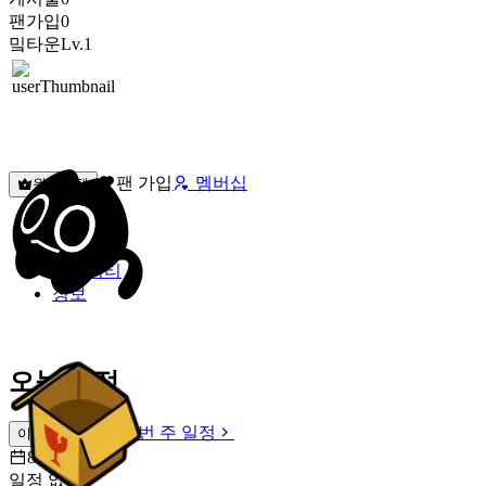
팬가입
0
밐타운
Lv.1
팬 가입
멤버십
원픽선택
밐타운
피드
커뮤니티
정보
오늘 일정
이번 주 일정
이번 주 일정
8월 8일 [토]
일정 없음