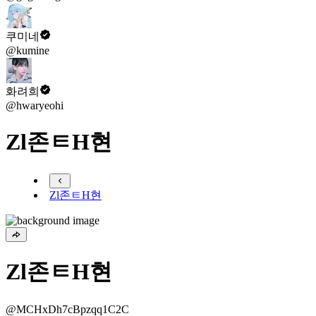
쿠미네
@kumine
화려희
@hwaryeohi
Zl존ㅌH현
Zl존ㅌH현
Zl존ㅌH현
@MCHxDh7cBpzqq1C2C