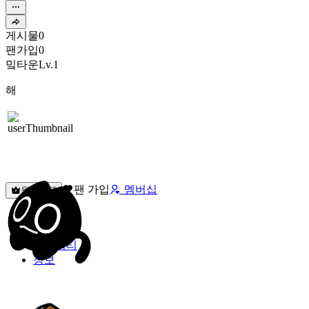
게시물
0
팬가입
0
밐타운
Lv.1
해
팬 가입
멤버십
원픽선택
밐타운
피드
커뮤니티
정보