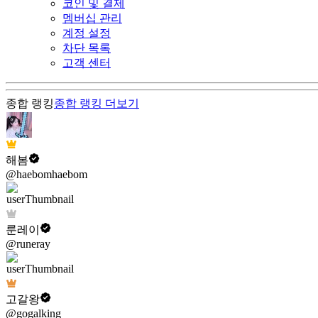
코인 및 결제
멤버십 관리
계정 설정
차단 목록
고객 센터
종합 랭킹
종합 랭킹
더보기
해봄
@haebomhaebom
룬레이
@runeray
고갈왕
@gogalking