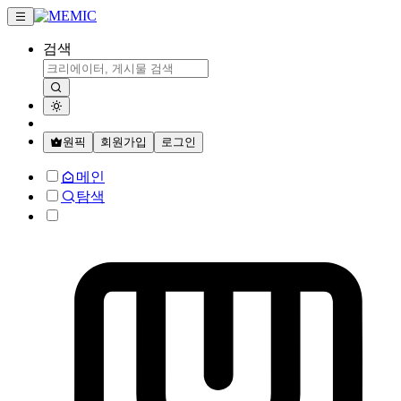
검색
원픽
회원가입
로그인
메인
탐색