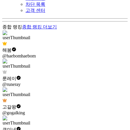
차단 목록
고객 센터
종합 랭킹
종합 랭킹
더보기
해봄
@haebomhaebom
룬레이
@runeray
고갈왕
@gogalking
쿠미네