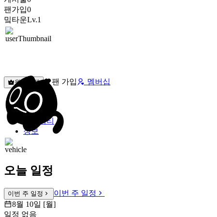
팬가입
0
밐타운
Lv.1
팬 가입
멤버십
원픽선택
밐타운
피드
커뮤니티
정보
오늘 일정
이번 주 일정
이번 주 일정
8월 10일 [월]
일정 없음