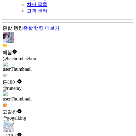
차단 목록
고객 센터
종합 랭킹
종합 랭킹
더보기
해봄
@haebomhaebom
룬레이
@runeray
고갈왕
@gogalking
쿠미네