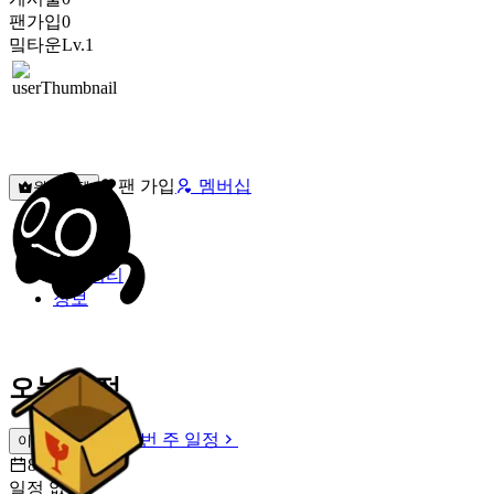
팬가입
0
밐타운
Lv.1
팬 가입
멤버십
원픽선택
밐타운
피드
커뮤니티
정보
오늘 일정
이번 주 일정
이번 주 일정
8월 6일 [목]
일정 없음