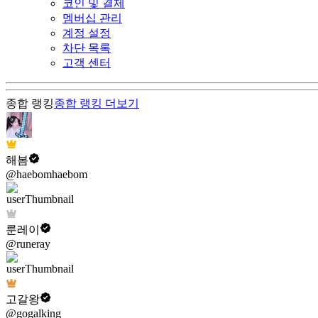
코인 및 결제
멤버십 관리
계정 설정
차단 목록
고객 센터
종합 랭킹
종합 랭킹
더보기
해봄
@haebomhaebom
룬레이
@runeray
고갈왕
@gogalking