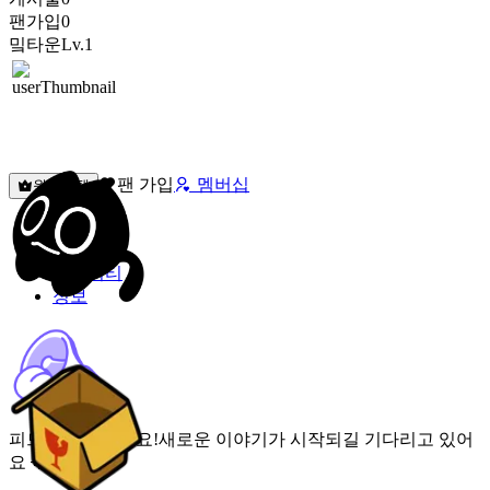
팬가입
0
밐타운
Lv.1
팬 가입
멤버십
원픽선택
밐타운
피드
커뮤니티
정보
피드가 비어있어요!
새로운 이야기가 시작되길 기다리고 있어
요 🌟