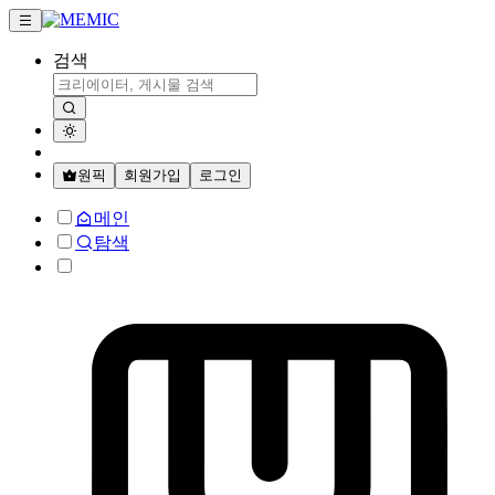
검색
원픽
회원가입
로그인
메인
탐색