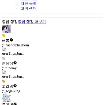
차단 목록
고객 센터
종합 랭킹
종합 랭킹
더보기
해봄
@haebomhaebom
룬레이
@runeray
고갈왕
@gogalking
쿠미네