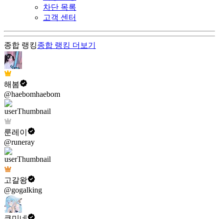
차단 목록
고객 센터
종합 랭킹
종합 랭킹
더보기
해봄
@haebomhaebom
룬레이
@runeray
고갈왕
@gogalking
쿠미네