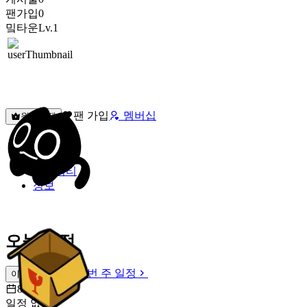
팬가입
0
밐타운
Lv.1
팬 가입
멤버십
원픽선택
밐타운
피드
커뮤니티
정보
오늘 일정
이번 주 일정
이번 주 일정
8월 9일 [일]
일정 없음