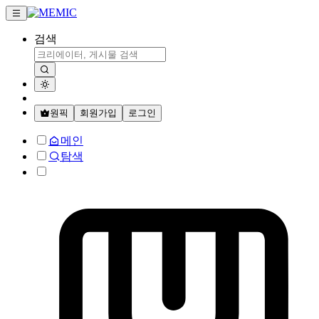
검색
원픽
회원가입
로그인
메인
탐색