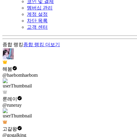
코인 및 결제
멤버십 관리
계정 설정
차단 목록
고객 센터
종합 랭킹
종합 랭킹
더보기
해봄
@haebomhaebom
룬레이
@runeray
고갈왕
@gogalking