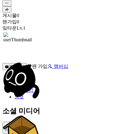
게시물
0
팬가입
0
밐타운
Lv.1
팬 가입
멤버십
원픽선택
밐타운
피드
커뮤니티
정보
소셜 미디어
미밐 공유