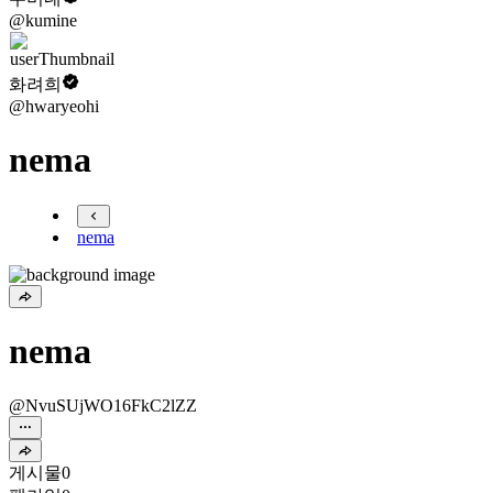
@kumine
화려희
@hwaryeohi
nema
nema
nema
@NvuSUjWO16FkC2lZZ
게시물
0