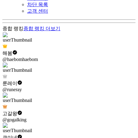
차단 목록
고객 센터
종합 랭킹
종합 랭킹
더보기
해봄
@haebomhaebom
룬레이
@runeray
고갈왕
@gogalking
쿠미네