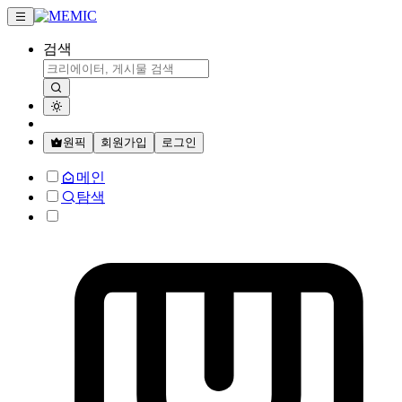
검색
원픽
회원가입
로그인
메인
탐색