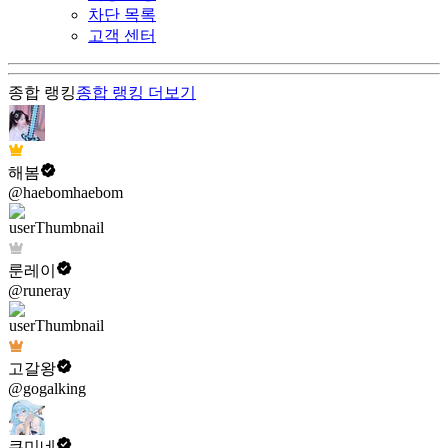
차단 목록
고객 센터
종합 랭킹
종합 랭킹
더보기
해봄
@haebomhaebom
룬레이
@runeray
고갈왕
@gogalking
쿠미네