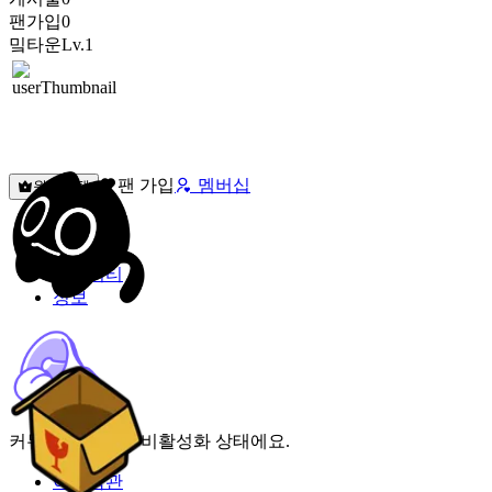
팬가입
0
밐타운
Lv.1
팬 가입
멤버십
원픽선택
밐타운
피드
커뮤니티
정보
커뮤니티 기능이 비활성화 상태에요.
이용약관