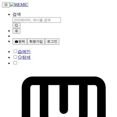
검색
원픽
회원가입
로그인
메인
탐색