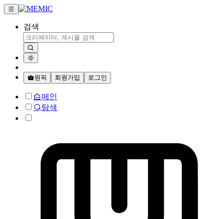
검색
원픽
회원가입
로그인
메인
탐색