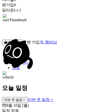
팬가입
0
밐타운
Lv.1
팬 가입
멤버십
원픽선택
밐타운
피드
커뮤니티
정보
오늘 일정
이번 주 일정
이번 주 일정
8월 10일 [월]
일정 없음