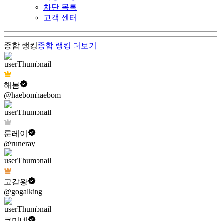
차단 목록
고객 센터
종합 랭킹
종합 랭킹
더보기
해봄
@haebomhaebom
룬레이
@runeray
고갈왕
@gogalking
쿠미네