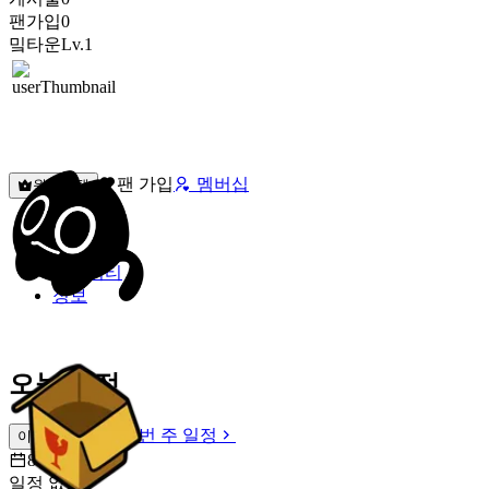
팬가입
0
밐타운
Lv.1
팬 가입
멤버십
원픽선택
밐타운
피드
커뮤니티
정보
오늘 일정
이번 주 일정
이번 주 일정
8월 8일 [토]
일정 없음