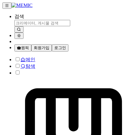
검색
원픽
회원가입
로그인
메인
탐색