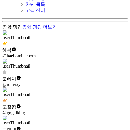
차단 목록
고객 센터
종합 랭킹
종합 랭킹
더보기
해봄
@haebomhaebom
룬레이
@runeray
고갈왕
@gogalking
쿠미네