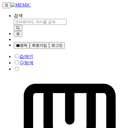
검색
원픽
회원가입
로그인
메인
탐색