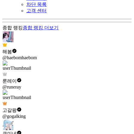
차단 목록
고객 센터
종합 랭킹
종합 랭킹
더보기
해봄
@haebomhaebom
룬레이
@runeray
고갈왕
@gogalking
쿠미네