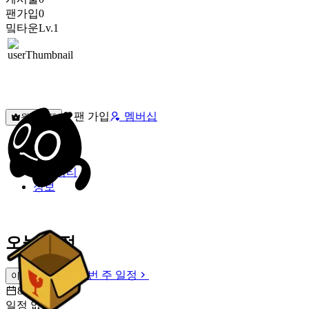
팬가입
0
밐타운
Lv.1
팬 가입
멤버십
원픽선택
밐타운
피드
커뮤니티
정보
오늘 일정
이번 주 일정
이번 주 일정
8월 8일 [토]
일정 없음