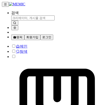
검색
원픽
회원가입
로그인
메인
탐색