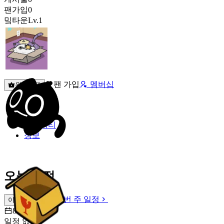
팬가입
0
밐타운
Lv.1
팬 가입
멤버십
원픽선택
밐타운
피드
커뮤니티
정보
오늘 일정
이번 주 일정
이번 주 일정
8월 9일 [일]
일정 없음