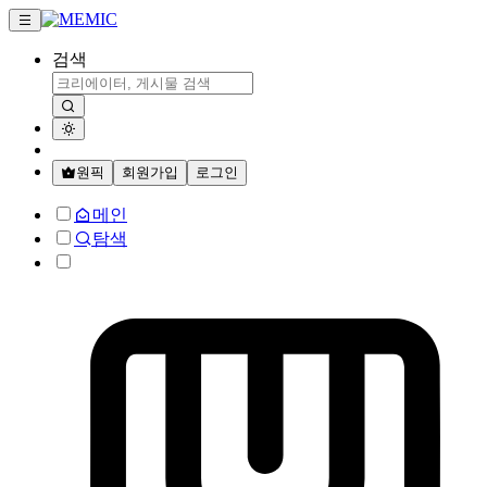
검색
원픽
회원가입
로그인
메인
탐색