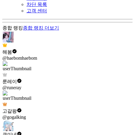
차단 목록
고객 센터
종합 랭킹
종합 랭킹
더보기
해봄
@haebomhaebom
룬레이
@runeray
고갈왕
@gogalking
쿠미네