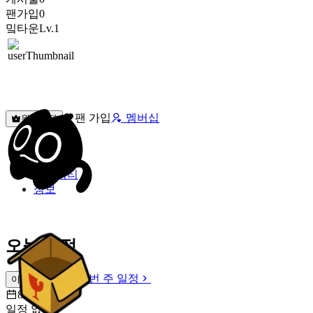
팬가입
0
밐타운
Lv.1
팬 가입
멤버십
원픽선택
밐타운
피드
커뮤니티
정보
오늘 일정
이번 주 일정
이번 주 일정
8월 9일 [일]
일정 없음