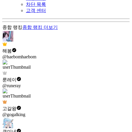
차단 목록
고객 센터
종합 랭킹
종합 랭킹
더보기
해봄
@haebomhaebom
룬레이
@runeray
고갈왕
@gogalking
쿠미네