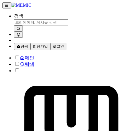
검색
원픽
회원가입
로그인
메인
탐색