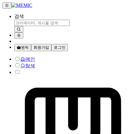
검색
원픽
회원가입
로그인
메인
탐색