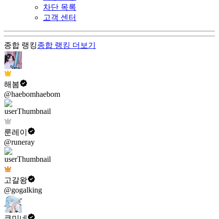
차단 목록
고객 센터
종합 랭킹
종합 랭킹
더보기
해봄
@haebomhaebom
룬레이
@runeray
고갈왕
@gogalking
쿠미네