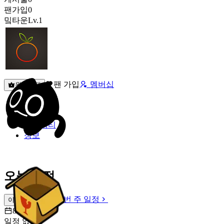
팬가입
0
밐타운
Lv.1
팬 가입
멤버십
원픽선택
밐타운
피드
커뮤니티
정보
오늘 일정
이번 주 일정
이번 주 일정
8월 9일 [일]
일정 없음