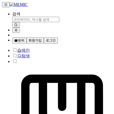
검색
원픽
회원가입
로그인
메인
탐색