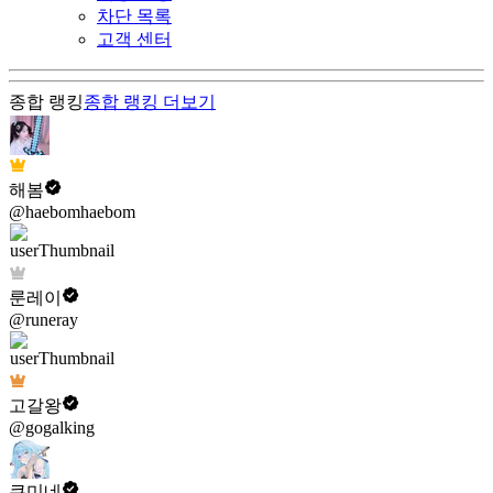
차단 목록
고객 센터
종합 랭킹
종합 랭킹
더보기
해봄
@haebomhaebom
룬레이
@runeray
고갈왕
@gogalking
쿠미네