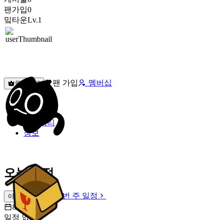
팬가입
0
밐타운
Lv.1
팬 가입
멤버십
원픽선택
밐타운
피드
커뮤니티
정보
오늘 일정
이번 주 일정
이번 주 일정
8월 8일 [토]
일정 없음