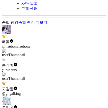
차단 목록
고객 센터
종합 랭킹
종합 랭킹
더보기
해봄
@haebomhaebom
룬레이
@runeray
고갈왕
@gogalking
쿠미네