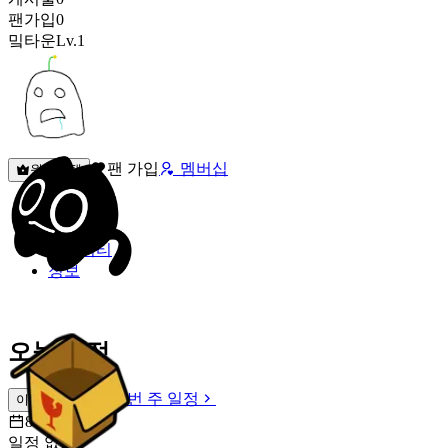
팬가입
0
밐타운
Lv.1
팬 가입
멤버십
원픽선택
밐타운
피드
커뮤니티
정보
오늘 일정
이번 주 일정
이번 주 일정
8월 9일 [일]
일정 없음