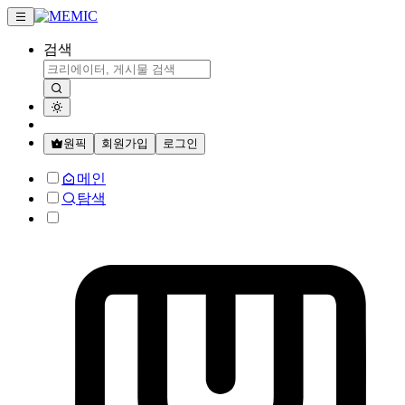
검색
원픽
회원가입
로그인
메인
탐색