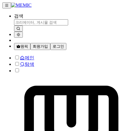
검색
원픽
회원가입
로그인
메인
탐색