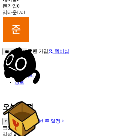
팬가입
0
밐타운
Lv.1
팬 가입
멤버십
원픽선택
밐타운
피드
커뮤니티
정보
오늘 일정
이번 주 일정
이번 주 일정
8월 7일 [금]
일정 없음