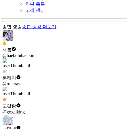
차단 목록
고객 센터
종합 랭킹
종합 랭킹
더보기
해봄
@haebomhaebom
룬레이
@runeray
고갈왕
@gogalking
쿠미네