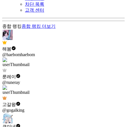
차단 목록
고객 센터
종합 랭킹
종합 랭킹
더보기
해봄
@haebomhaebom
룬레이
@runeray
고갈왕
@gogalking
쿠미네