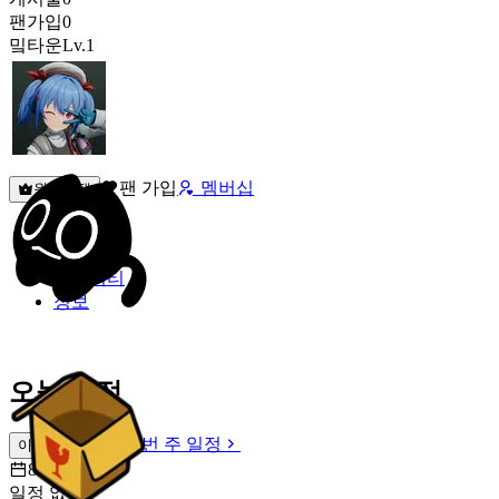
팬가입
0
밐타운
Lv.1
팬 가입
멤버십
원픽선택
밐타운
피드
커뮤니티
정보
오늘 일정
이번 주 일정
이번 주 일정
8월 8일 [토]
일정 없음