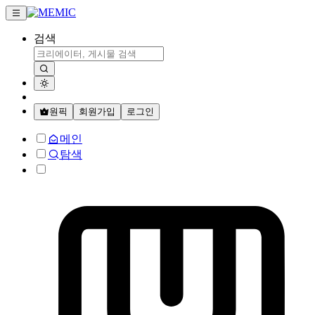
검색
원픽
회원가입
로그인
메인
탐색