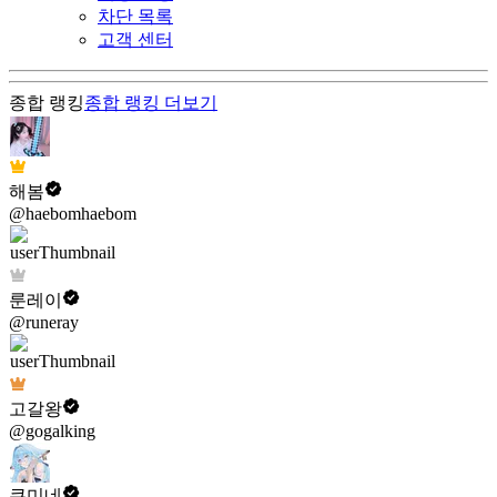
차단 목록
고객 센터
종합 랭킹
종합 랭킹
더보기
해봄
@haebomhaebom
룬레이
@runeray
고갈왕
@gogalking
쿠미네