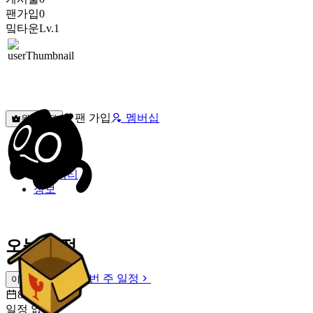
팬가입
0
밐타운
Lv.1
팬 가입
멤버십
원픽선택
밐타운
피드
커뮤니티
정보
오늘 일정
이번 주 일정
이번 주 일정
8월 7일 [금]
일정 없음