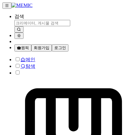
검색
원픽
회원가입
로그인
메인
탐색