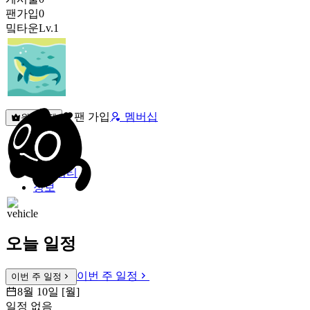
팬가입
0
밐타운
Lv.1
팬 가입
멤버십
원픽선택
밐타운
피드
커뮤니티
정보
오늘 일정
이번 주 일정
이번 주 일정
8월 10일 [월]
일정 없음