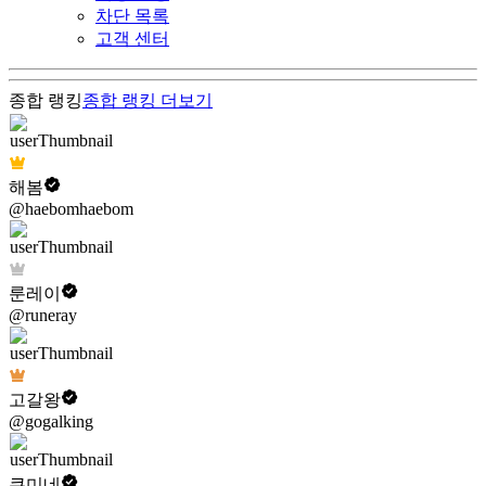
차단 목록
고객 센터
종합 랭킹
종합 랭킹
더보기
해봄
@haebomhaebom
룬레이
@runeray
고갈왕
@gogalking
쿠미네