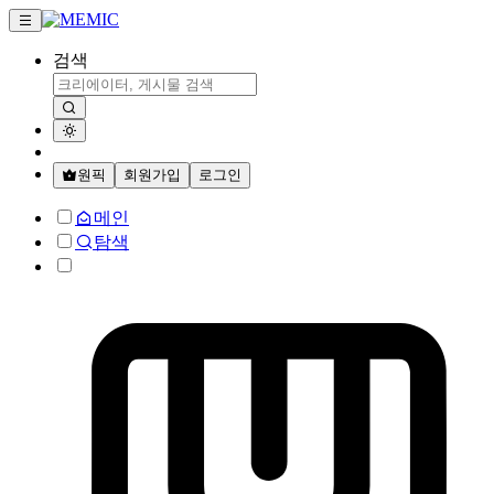
검색
원픽
회원가입
로그인
메인
탐색