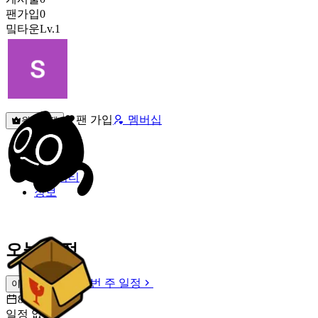
팬가입
0
밐타운
Lv.1
팬 가입
멤버십
원픽선택
밐타운
피드
커뮤니티
정보
오늘 일정
이번 주 일정
이번 주 일정
8월 8일 [토]
일정 없음