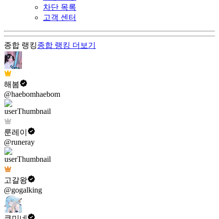
차단 목록
고객 센터
종합 랭킹
종합 랭킹
더보기
해봄
@haebomhaebom
룬레이
@runeray
고갈왕
@gogalking
쿠미네