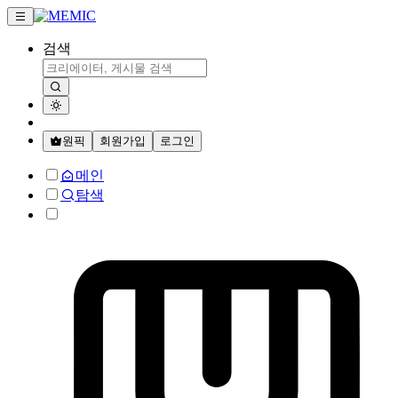
검색
원픽
회원가입
로그인
메인
탐색