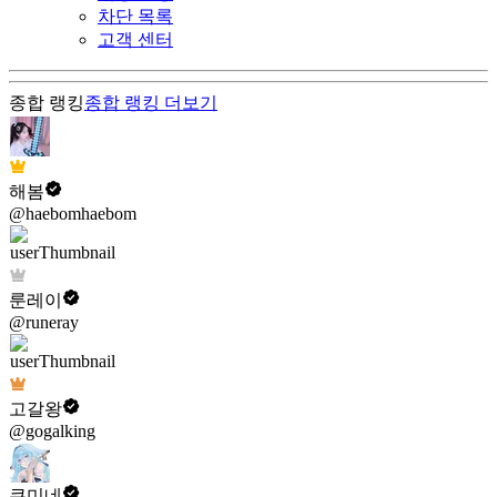
차단 목록
고객 센터
종합 랭킹
종합 랭킹
더보기
해봄
@haebomhaebom
룬레이
@runeray
고갈왕
@gogalking
쿠미네