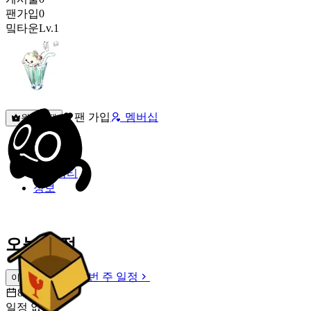
팬가입
0
밐타운
Lv.1
팬 가입
멤버십
원픽선택
밐타운
피드
커뮤니티
정보
오늘 일정
이번 주 일정
이번 주 일정
8월 7일 [금]
일정 없음