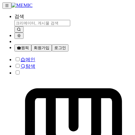
검색
원픽
회원가입
로그인
메인
탐색