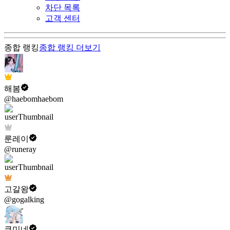
차단 목록
고객 센터
종합 랭킹
종합 랭킹
더보기
해봄
@haebomhaebom
룬레이
@runeray
고갈왕
@gogalking
쿠미네