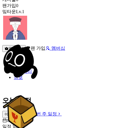
팬가입
0
밐타운
Lv.1
팬 가입
멤버십
원픽선택
밐타운
피드
커뮤니티
정보
오늘 일정
이번 주 일정
이번 주 일정
8월 8일 [토]
일정 없음