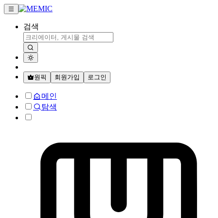
검색
원픽
회원가입
로그인
메인
탐색