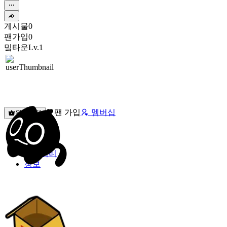
게시물
0
팬가입
0
밐타운
Lv.1
팬 가입
멤버십
원픽선택
밐타운
피드
커뮤니티
정보