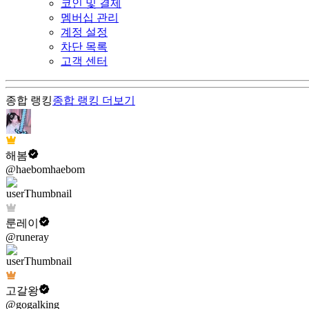
코인 및 결제
멤버십 관리
계정 설정
차단 목록
고객 센터
종합 랭킹
종합 랭킹
더보기
해봄
@haebomhaebom
룬레이
@runeray
고갈왕
@gogalking