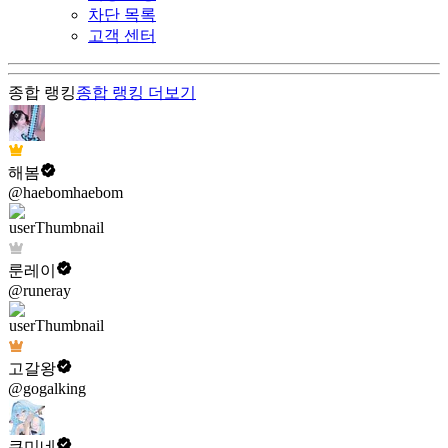
차단 목록
고객 센터
종합 랭킹
종합 랭킹
더보기
해봄
@haebomhaebom
룬레이
@runeray
고갈왕
@gogalking
쿠미네