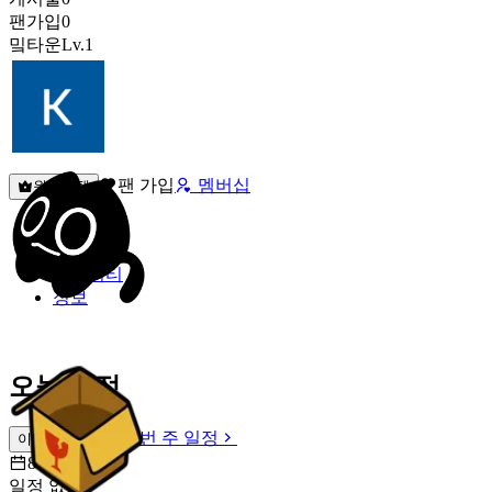
팬가입
0
밐타운
Lv.1
팬 가입
멤버십
원픽선택
밐타운
피드
커뮤니티
정보
오늘 일정
이번 주 일정
이번 주 일정
8월 7일 [금]
일정 없음