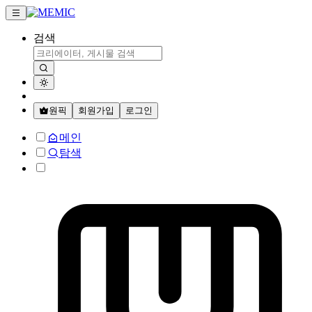
검색
원픽
회원가입
로그인
메인
탐색