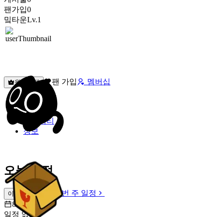
팬가입
0
밐타운
Lv.1
팬 가입
멤버십
원픽선택
밐타운
피드
커뮤니티
정보
오늘 일정
이번 주 일정
이번 주 일정
8월 9일 [일]
일정 없음