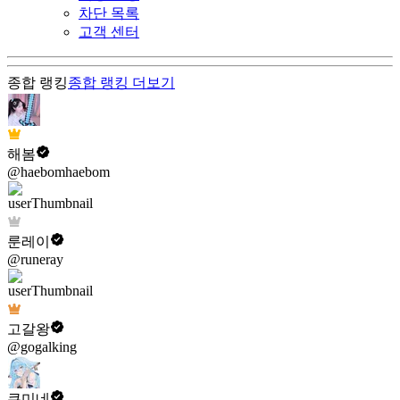
차단 목록
고객 센터
종합 랭킹
종합 랭킹
더보기
해봄
@haebomhaebom
룬레이
@runeray
고갈왕
@gogalking
쿠미네