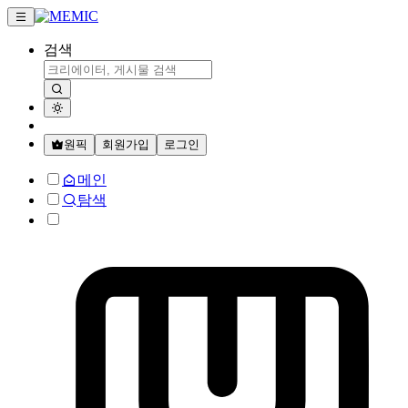
검색
원픽
회원가입
로그인
메인
탐색