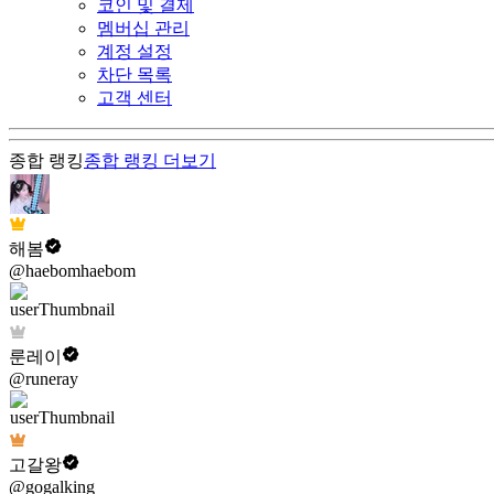
코인 및 결제
멤버십 관리
계정 설정
차단 목록
고객 센터
종합 랭킹
종합 랭킹
더보기
해봄
@haebomhaebom
룬레이
@runeray
고갈왕
@gogalking