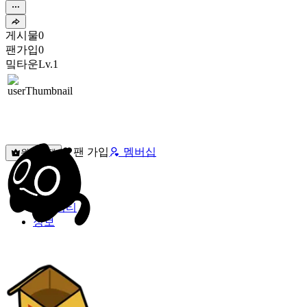
게시물
0
팬가입
0
밐타운
Lv.1
팬 가입
멤버십
원픽선택
밐타운
피드
커뮤니티
정보