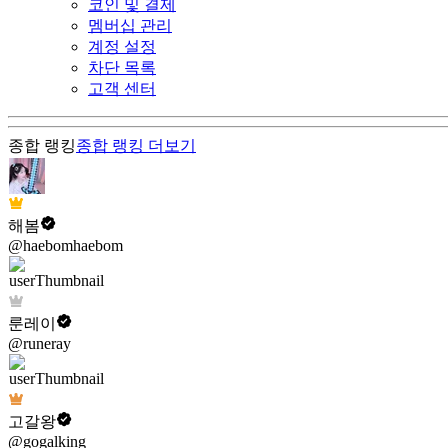
코인 및 결제
멤버십 관리
계정 설정
차단 목록
고객 센터
종합 랭킹
종합 랭킹
더보기
해봄
@haebomhaebom
룬레이
@runeray
고갈왕
@gogalking