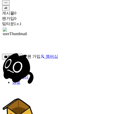
게시물
0
팬가입
0
밐타운
Lv.1
팬 가입
멤버십
원픽선택
밐타운
피드
커뮤니티
정보