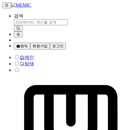
검색
원픽
회원가입
로그인
메인
탐색