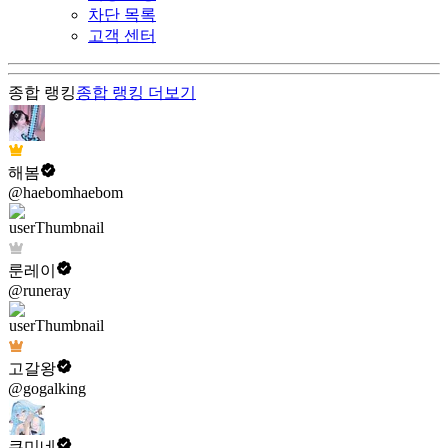
차단 목록
고객 센터
종합 랭킹
종합 랭킹
더보기
해봄
@haebomhaebom
룬레이
@runeray
고갈왕
@gogalking
쿠미네