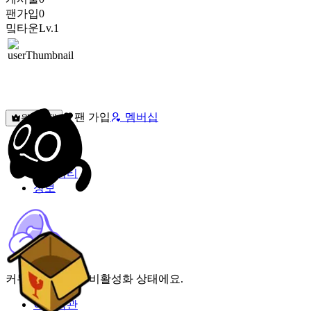
팬가입
0
밐타운
Lv.1
팬 가입
멤버십
원픽선택
밐타운
피드
커뮤니티
정보
커뮤니티 기능이 비활성화 상태에요.
이용약관