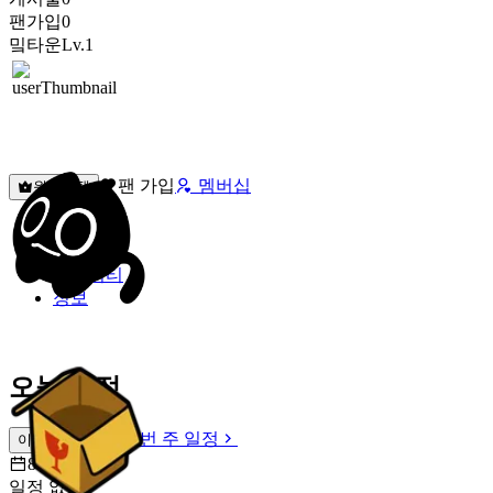
팬가입
0
밐타운
Lv.1
팬 가입
멤버십
원픽선택
밐타운
피드
커뮤니티
정보
오늘 일정
이번 주 일정
이번 주 일정
8월 7일 [금]
일정 없음