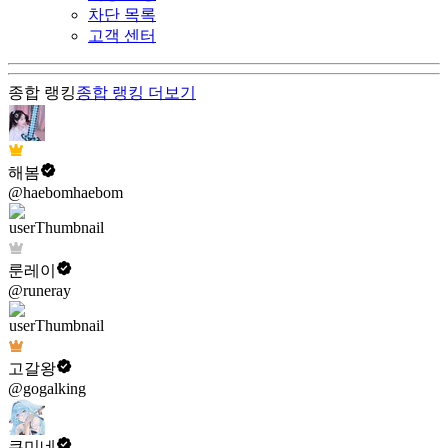
차단 목록
고객 센터
종합 랭킹
종합 랭킹
더보기
해봄
@haebomhaebom
룬레이
@runeray
고갈왕
@gogalking
쿠미네