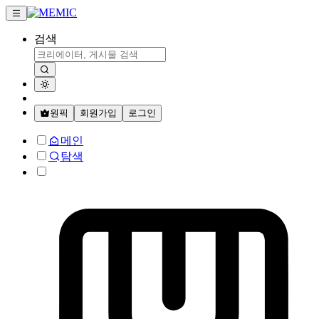
검색
원픽
회원가입
로그인
메인
탐색