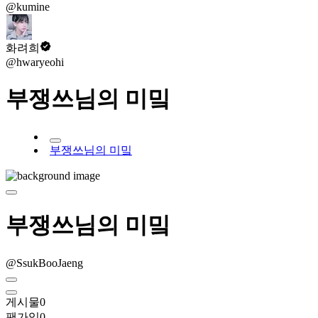
@kumine
화려희
@hwaryeohi
부쟁쓰님의 미밐
부쟁쓰님의 미밐
부쟁쓰님의 미밐
@SsukBooJaeng
게시물
0
팬가입
0