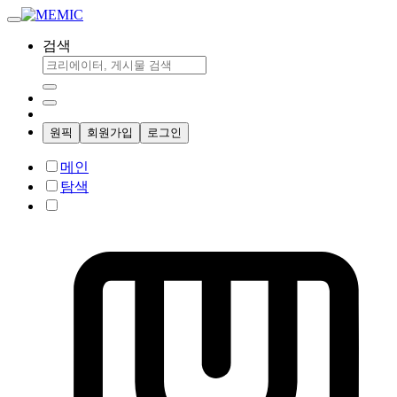
검색
원픽
회원가입
로그인
메인
탐색