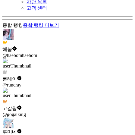
차단 목록
고객 센터
종합 랭킹
종합 랭킹
더보기
해봄
@haebomhaebom
룬레이
@runeray
고갈왕
@gogalking
쿠미네