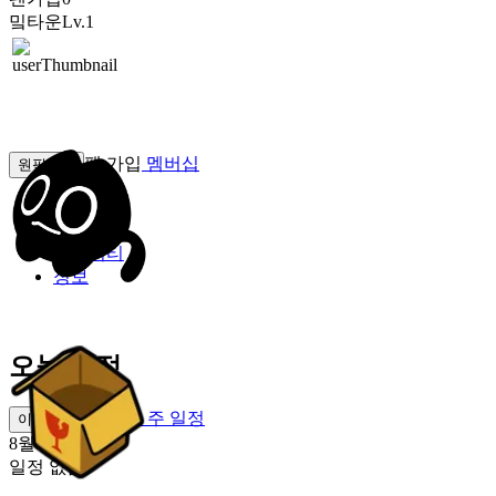
밐타운
Lv.1
팬 가입
멤버십
원픽선택
밐타운
피드
커뮤니티
정보
오늘 일정
이번 주 일정
이번 주 일정
8월 7일 [금]
일정 없음