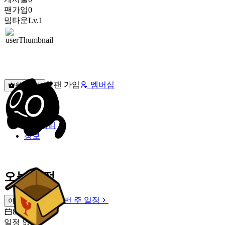
팬가입
0
밐타운
Lv.1
팬 가입
멤버십
원픽선택
밐타운
피드
커뮤니티
정보
오늘 일정
이번 주 일정
이번 주 일정
8월 8일 [토]
일정 없음