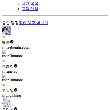
차단 목록
고객 센터
종합 랭킹
종합 랭킹
더보기
해봄
@haebomhaebom
룬레이
@runeray
고갈왕
@gogalking
쿠미네