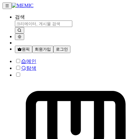
검색
원픽
회원가입
로그인
메인
탐색