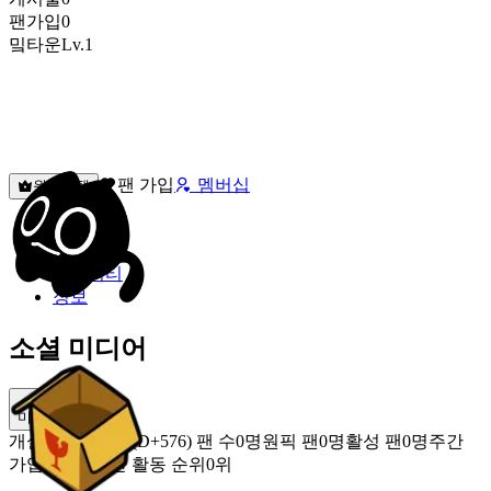
팬가입
0
밐타운
Lv.1
팬 가입
멤버십
원픽선택
밐타운
피드
커뮤니티
정보
소셜 미디어
미밐 공유
개설
2025.01.08 (D+576)
팬 수
0명
원픽 팬
0명
활성 팬
0명
주간
가입 팬
0명
주간 활동 순위
0위