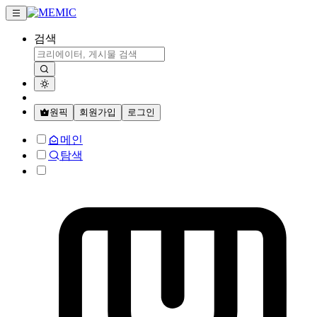
검색
원픽
회원가입
로그인
메인
탐색