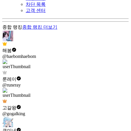
차단 목록
고객 센터
종합 랭킹
종합 랭킹
더보기
해봄
@haebomhaebom
룬레이
@runeray
고갈왕
@gogalking
쿠미네