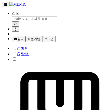
검색
원픽
회원가입
로그인
메인
탐색