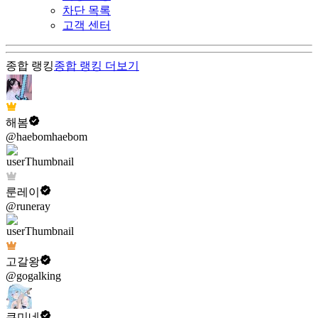
차단 목록
고객 센터
종합 랭킹
종합 랭킹
더보기
해봄
@haebomhaebom
룬레이
@runeray
고갈왕
@gogalking
쿠미네