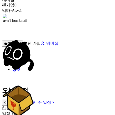
팬가입
0
밐타운
Lv.1
팬 가입
멤버십
원픽선택
밐타운
피드
커뮤니티
정보
오늘 일정
이번 주 일정
이번 주 일정
8월 9일 [일]
일정 없음