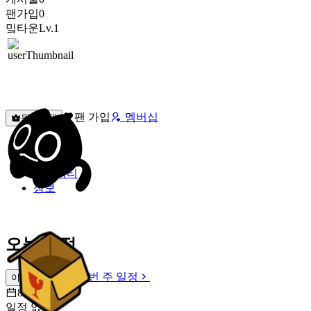
팬가입
0
밐타운
Lv.1
팬 가입
멤버십
원픽선택
밐타운
피드
커뮤니티
정보
오늘 일정
이번 주 일정
이번 주 일정
8월 9일 [일]
일정 없음