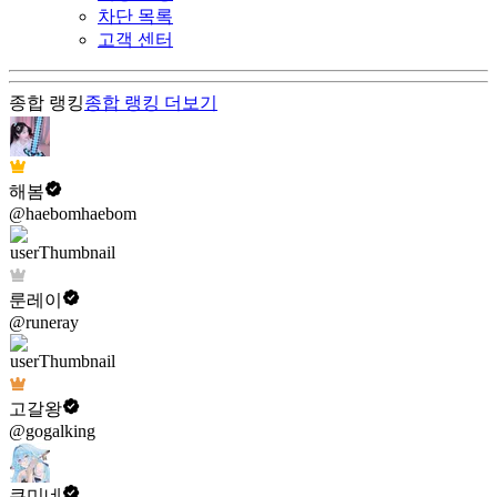
차단 목록
고객 센터
종합 랭킹
종합 랭킹
더보기
해봄
@haebomhaebom
룬레이
@runeray
고갈왕
@gogalking
쿠미네