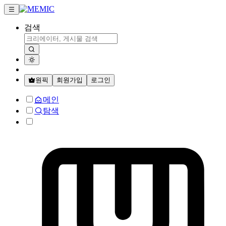
검색
원픽
회원가입
로그인
메인
탐색