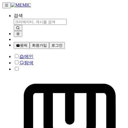
검색
원픽
회원가입
로그인
메인
탐색