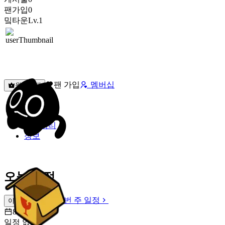
팬가입
0
밐타운
Lv.1
팬 가입
멤버십
원픽선택
밐타운
피드
커뮤니티
정보
오늘 일정
이번 주 일정
이번 주 일정
8월 6일 [목]
일정 없음