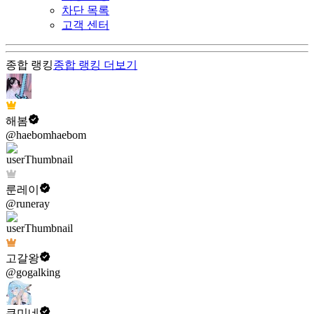
차단 목록
고객 센터
종합 랭킹
종합 랭킹
더보기
해봄
@haebomhaebom
룬레이
@runeray
고갈왕
@gogalking
쿠미네