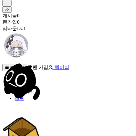
게시물
0
팬가입
0
밐타운
Lv.1
팬 가입
멤버십
원픽선택
밐타운
피드
커뮤니티
정보