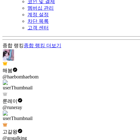
코인 및 결제
멤버십 관리
계정 설정
차단 목록
고객 센터
종합 랭킹
종합 랭킹
더보기
해봄
@haebomhaebom
룬레이
@runeray
고갈왕
@gogalking