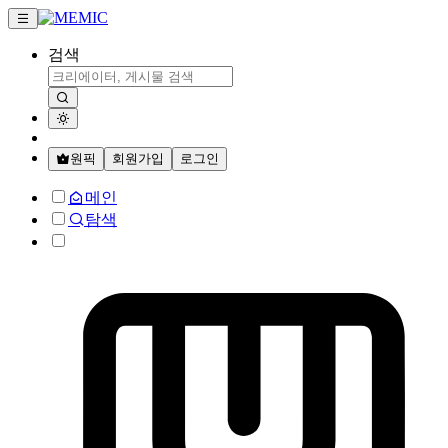
검색
원픽
회원가입
로그인
메인
탐색