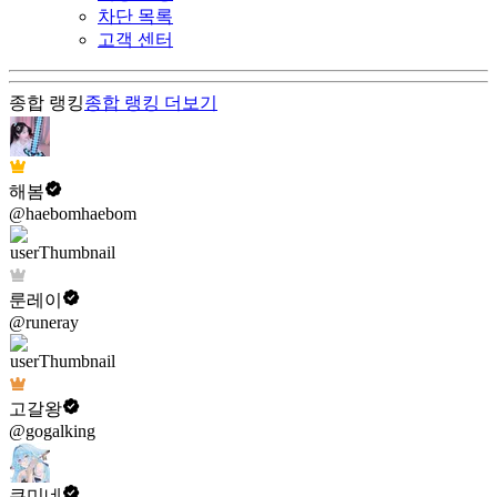
차단 목록
고객 센터
종합 랭킹
종합 랭킹
더보기
해봄
@haebomhaebom
룬레이
@runeray
고갈왕
@gogalking
쿠미네