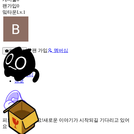
팬가입
0
밐타운
Lv.1
팬 가입
멤버십
원픽선택
밐타운
피드
커뮤니티
정보
피드가 비어있어요!
새로운 이야기가 시작되길 기다리고 있어
요 🌟