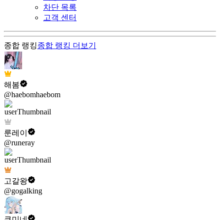
차단 목록
고객 센터
종합 랭킹
종합 랭킹
더보기
해봄
@haebomhaebom
룬레이
@runeray
고갈왕
@gogalking
쿠미네