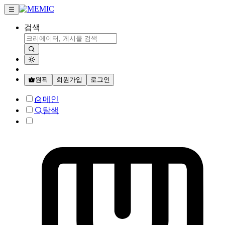
검색
원픽
회원가입
로그인
메인
탐색