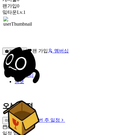
팬가입
0
밐타운
Lv.1
팬 가입
멤버십
원픽선택
밐타운
피드
커뮤니티
정보
오늘 일정
이번 주 일정
이번 주 일정
8월 7일 [금]
일정 없음