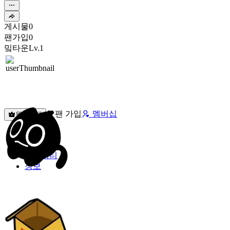
게시물
0
팬가입
0
밐타운
Lv.1
팬 가입
멤버십
원픽선택
밐타운
피드
커뮤니티
정보