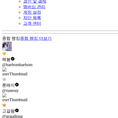
코인 및 결제
멤버십 관리
계정 설정
차단 목록
고객 센터
종합 랭킹
종합 랭킹
더보기
해봄
@haebomhaebom
룬레이
@runeray
고갈왕
@gogalking