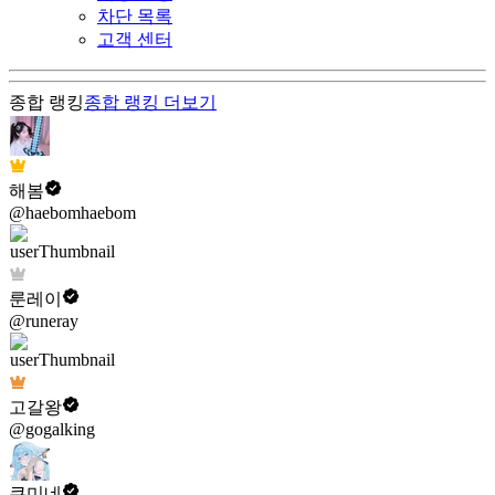
차단 목록
고객 센터
종합 랭킹
종합 랭킹
더보기
해봄
@haebomhaebom
룬레이
@runeray
고갈왕
@gogalking
쿠미네