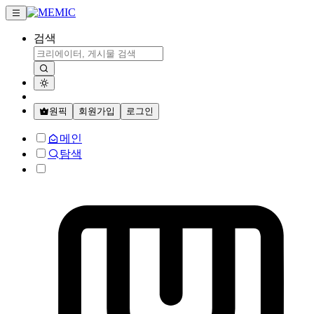
검색
원픽
회원가입
로그인
메인
탐색