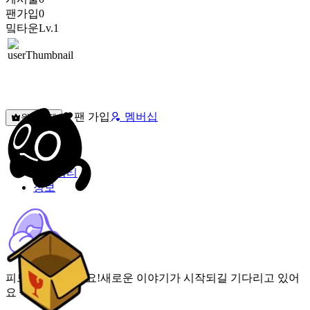
팬가입
0
밐타운
Lv.1
팬 가입
멤버십
원픽선택
밐타운
피드
커뮤니티
정보
피드가 비어있어요!
새로운 이야기가 시작되길 기다리고 있어
요 🌟