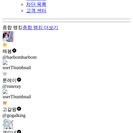
차단 목록
고객 센터
종합 랭킹
종합 랭킹
더보기
해봄
@haebomhaebom
룬레이
@runeray
고갈왕
@gogalking
쿠미네