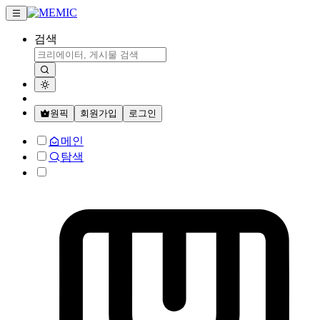
검색
원픽
회원가입
로그인
메인
탐색