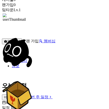
팬가입
0
밐타운
Lv.1
팬 가입
멤버십
원픽선택
밐타운
피드
커뮤니티
정보
오늘 일정
이번 주 일정
이번 주 일정
8월 9일 [일]
일정 없음