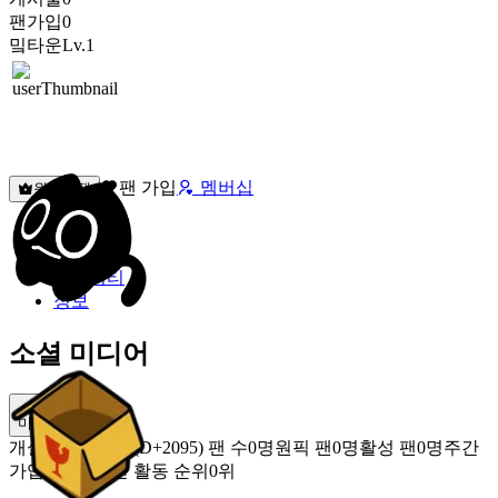
팬가입
0
밐타운
Lv.1
팬 가입
멤버십
원픽선택
밐타운
피드
커뮤니티
정보
소셜 미디어
미밐 공유
개설
2020.11.11 (D+2095)
팬 수
0명
원픽 팬
0명
활성 팬
0명
주간
가입 팬
0명
주간 활동 순위
0위