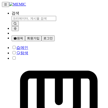
검색
원픽
회원가입
로그인
메인
탐색