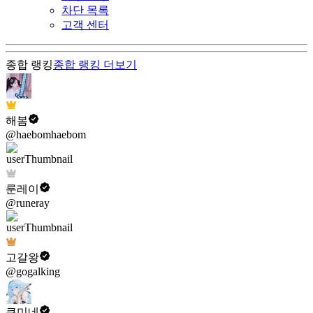
차단 목록
고객 센터
종합 랭킹
종합 랭킹
더보기
해봄
@haebomhaebom
룬레이
@runeray
고갈왕
@gogalking
쿠미네